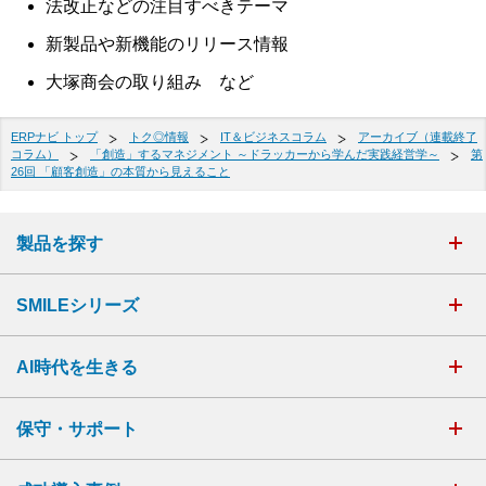
法改正などの注目すべきテーマ
新製品や新機能のリリース情報
大塚商会の取り組み など
ERPナビ トップ
トク◎情報
IT＆ビジネスコラム
アーカイブ（連載終了
コラム）
「創造」するマネジメント ～ドラッカーから学んだ実践経営学～
第
26回 「顧客創造」の本質から見えること
製品を探す
SMILEシリーズ
AI時代を生きる
保守・サポート