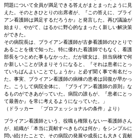
問題について全員が満足できる答えがまとまったように見
えた。そのときひとりの出席者が、『この答えに、ブライ
アン看護師は満足するだろうか』と発言した。再び議論が
始まり、やがて、はるかに野心的なまったく新しい解決策
ができた。
その病院長は、ブライアン看護師が古参看護師のひとりで
あることを後で知った。特に優れた看護師でもなく、看護
部長をつとめた事もなかった。だが彼女は、担当病棟で何
か新しいことが決まりそうになると、『それは患者にとっ
ていちばんよいことでしょうか』と必ず聞く事で有名だっ
た。事実、ブライアン看護師の病棟の患者は回復が早かっ
た。こうして病院全体に、『ブライアン看護師の原則』な
るものができあがっていた。病院の誰もが、『患者にとっ
て最善か』を常に考えるようになっていた。」
（ドラッカー 「プロフェッショナルの条件」より）
ブライアン看護師という、役職も権限もない一看護師さん
が、組織が「本当に貢献すべきものは何か」をシンプルに
問い続けたことで、その病院の発展や成長にも大きく貢献