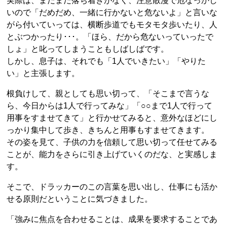
実際は、まだまだ落ち着きがなく、注意散漫で危なっかし
いので「だめだめ、一緒に行かないと危ないよ」と言いな
がら付いていっては、横断歩道でもモタモタ歩いたり、人
とぶつかったり･･･。「ほら、だから危ないっていったで
しょ」と叱ってしまうこともしばしばです。
しかし、息子は、それでも「1人でいきたい」「やりた
い」と主張します。
根負けして、親としても思い切って、「そこまで言うな
ら、今日からは1人で行ってみな」「○○まで1人で行って
用事をすませてきて」と行かせてみると、意外なほどにし
っかり集中して歩き、きちんと用事もすませてきます。
その姿を見て、子供の力を信頼して思い切って任せてみる
ことが、能力をさらに引き上げていくのだな、と実感しま
す。
そこで、ドラッカーのこの言葉を思い出し、仕事にも活か
せる原則だということに気づきました。
「強みに焦点を合わせることは、成果を要求することであ