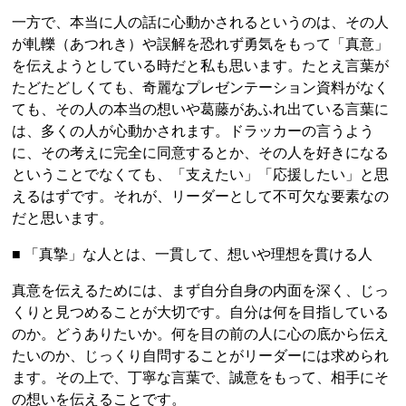
一方で、本当に人の話に心動かされるというのは、その人
が軋轢（あつれき）や誤解を恐れず勇気をもって「真意」
を伝えようとしている時だと私も思います。たとえ言葉が
たどたどしくても、奇麗なプレゼンテーション資料がなく
ても、その人の本当の想いや葛藤があふれ出ている言葉に
は、多くの人が心動かされます。ドラッカーの言うよう
に、その考えに完全に同意するとか、その人を好きになる
ということでなくても、「支えたい」「応援したい」と思
えるはずです。それが、リーダーとして不可欠な要素なの
だと思います。
■ 「真摯」な人とは、一貫して、想いや理想を貫ける人
真意を伝えるためには、まず自分自身の内面を深く、じっ
くりと見つめることが大切です。自分は何を目指している
のか。どうありたいか。何を目の前の人に心の底から伝え
たいのか、じっくり自問することがリーダーには求められ
ます。その上で、丁寧な言葉で、誠意をもって、相手にそ
の想いを伝えることです。