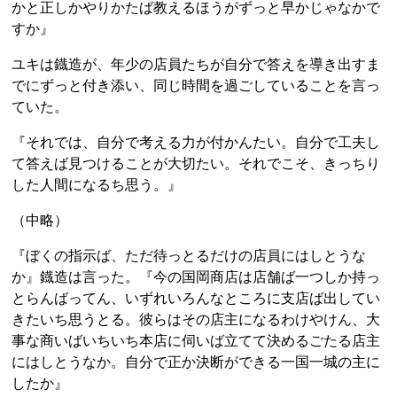
かと正しかやりかたば教えるほうがずっと早かじゃなかで
すか』
ユキは鐡造が、年少の店員たちが自分で答えを導き出すま
でにずっと付き添い、同じ時間を過ごしていることを言っ
ていた。
『それでは、自分で考える力が付かんたい。自分で工夫し
て答えば見つけることが大切たい。それでこそ、きっちり
した人間になるち思う。』
（中略）
『ぼくの指示ば、ただ待っとるだけの店員にはしとうな
か』鐡造は言った。『今の国岡商店は店舗ば一つしか持っ
とらんばってん、いずれいろんなところに支店ば出してい
きたいち思うとる。彼らはその店主になるわけやけん、大
事な商いばいちいち本店に伺いば立てて決めるごたる店主
にはしとうなか。自分で正か決断ができる一国一城の主に
したか』