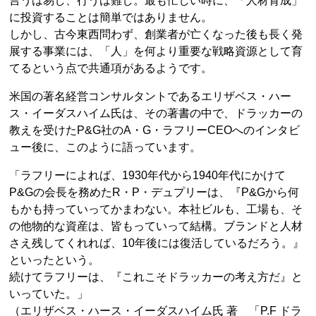
言うは易し、行うは難し。最も忙しい時に、「人材育成」
に投資することは簡単ではありません。
しかし、古今東西問わず、創業者が亡くなった後も長く発
展する事業には、「人」を何より重要な戦略資源として育
てるという点で共通項があるようです。
米国の著名経営コンサルタントであるエリザベス・ハー
ス・イーダスハイム氏は、その著書の中で、ドラッカーの
教えを受けたP&G社のA・G・ラフリーCEOへのインタビ
ュー後に、このように語っています。
「ラフリーによれば、1930年代から1940年代にかけて
P&Gの会長を務めたR・P・デュプリーは、『P&Gから何
もかも持っていってかまわない。本社ビルも、工場も、そ
の他物的な資産は、皆もっていって結構。ブランドと人材
さえ残してくれれば、10年後には復活しているだろう。』
といったという。
続けてラフリーは、『これこそドラッカーの考え方だ』と
いっていた。」
（エリザベス・ハース・イーダスハイム氏 著 「P.F ドラ