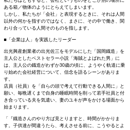
私たちはともすると、会社というものをどこか別の場所に
ある箱／物体のようにとらえてしまいます。
しかし、私たちが「会社」と表現するときに、それは人間
以外の何かを指すのではなく、まさに、その中で働き、関
わり合っている人間そのものを指します。
■「企業は人」を実践したリーダー
出光興産創業者の出光佐三をモデルにした「国岡鐡造」を
主人公としたベストセラー小説「海賊とよばれた男」に
は、主人公の鐡造がわずか30歳の頃に、ようやく軌道に乗
り始めた会社経営について、信念を語るシーンがありま
す。
店員（社員）を「自らの頭で考えて行動できる人間に」と
願い、毎晩遅くまで自身の睡眠時間を削って若手社員と付
き合っている夫を気遣い、妻のユキが声をかける場面から
始まります。
「『鐡造さんのやり方ば見とりますと、時間がかかりま
す。子供達が間違うたら、考えさせる前に、こうやるとよ