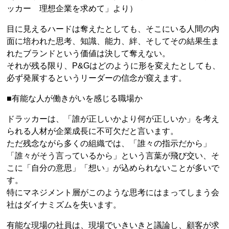
ッカー 理想企業を求めて」より）
目に見えるハードは奪えたとしても、そこにいる人間の内
面に培われた思考、知識、能力、絆、そしてその結果生ま
れたブランドという価値は決して奪えない。
それが残る限り、P&Gはどのように形を変えたとしても、
必ず発展するというリーダーの信念が窺えます。
■有能な人が働きがいを感じる職場か
ドラッカーは、「誰が正しいかより何が正しいか」を考え
られる人材が企業成長に不可欠だと言います。
ただ残念ながら多くの組織では、「誰々の指示だから」
「誰々がそう言っているから」という言葉が飛び交い、そ
こに「自分の意思」「想い」が込められないことが多いで
す。
特にマネジメント層がこのような思考にはまってしまう会
社はダイナミズムを失います。
有能な現場の社員は、現場でいきいきと議論し、顧客が求