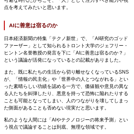
可避な時代だからこそ、「人」として注力すべき能力や視
点を考えてみたいと思います。
AIに善意は宿るのか
日本経済新聞の特集「テクノ新世」で、「AI研究のゴッド
ファーザー」として知られるトロント大学のジェフリー・
ヒントン名誉教授の発言を下に「AIに善意は宿るのか？」
という議論が活発になっているとの記載がありました。
また、既に私たちの生活から切り離せなくなっているSNS
が、「情報の民主化」や「世界中の人とつながれる」とい
った素晴らしい功績を認める一方で、価値観や意見の異な
る人たちを糾弾したり、悪意を持って恐怖に陥れたりする
ことも可能となってしまい、人のつながりを壊してしまっ
た側面があることも否めない現実だと思います。
私のような人間には「AIやテクノロジーの将来予測」とい
う視点で議論することは到底、無理な領域です。