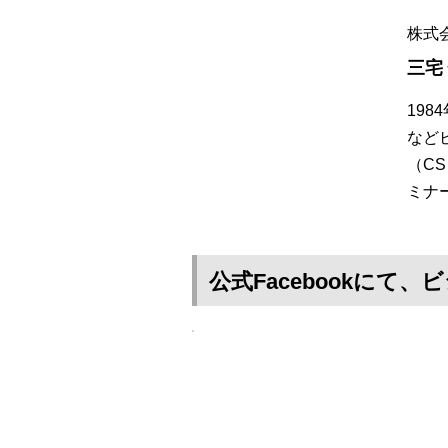
株式
三宅
19
など
（C
ミナ
公式Facebookに