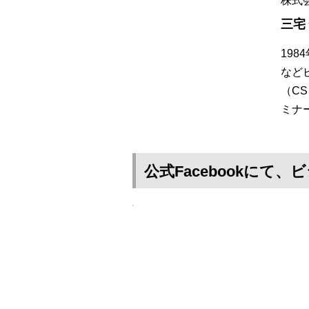
株式
三宅
19
など
（C
ミナ
公式Facebookに