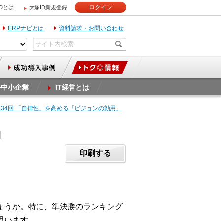
ログイン
IDとは
大塚ID新規登録
ERPナビとは
資料請求・お問い合わせ
ル中小企業
IT経営とは
第34回 「自律性」を高める「ビジョンの効用」
」
印刷する
ょうか。特に、準決勝のランキング
思います。