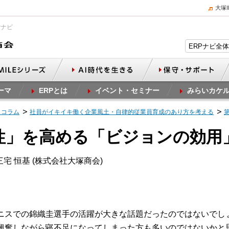
大塚
Pナビ
ーマ
ERPとは
イベント・セミナー
みらいカケ
スコラム
社員がイキイキ働く企業風土・自律的従業員育成のあり方を考える
律性」を高める「ビジョンの効用
宅 恒基 (株式会社大塚商会)
ニスでの錦織圭選手の活躍が大きな話題だったのではないでし
興奮しながら寝不足になってしまった方も多いのではないかと