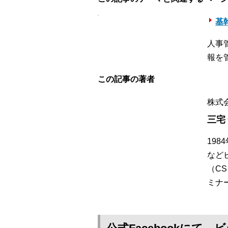
基幹
人事
報を
この記事の著者
株式
三宅
19
など
（C
ミナ