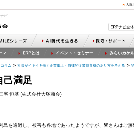
大塚
Pナビ
ーマ
ERPとは
イベント・セミナー
みらいカケ
スコラム
社員がイキイキ働く企業風土・自律的従業員育成のあり方を考える
自己満足
三宅 恒基 (株式会社大塚商会)
本列島を通過し、被害も各地であったようですが、皆さんはご