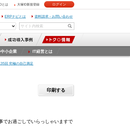
ログイン
IDとは
大塚ID新規登録
ERPナビとは
資料請求・お問い合わせ
ル中小企業
IT経営とは
第35回 究極の自己満足
印刷する
無事でお過ごしでいらっしゃいますで