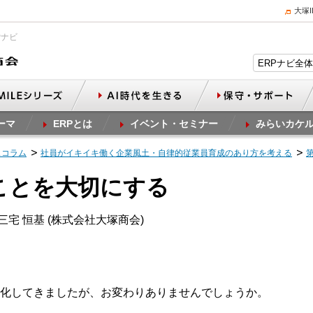
大塚
Pナビ
ーマ
ERPとは
イベント・セミナー
みらいカケ
スコラム
社員がイキイキ働く企業風土・自律的従業員育成のあり方を考える
なことを大切にする
三宅 恒基 (株式会社大塚商会)
化してきましたが、お変わりありませんでしょうか。