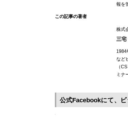
報を
この記事の著者
株式
三宅
19
など
（C
ミナ
公式Facebookに