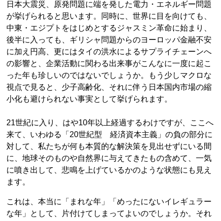
日本大震災、原発問題に端を発した電力・エネルギー問題
が挙げられると思います。同時に、世界に目を向けても、
中東・エジプトをはじめとするジャスミン革命に始まり、
後半に入っても、ギリシャ問題からのヨーロッパ金融不安
に加え円高、更にはタイの洪水によるサプライチェーンへ
の影響と、企業活動に関わる出来事がこんなに一度に起こ
った年も珍しいのではないでしょうか。もう少しマクロな
視点で見ると、少子高齢化、それに伴う日本国内市場の縮
小化も避けられない事実として挙げられます。
21世紀に入り、はや10年以上経過するわけですが、ここへ
来て、いわゆる「20世紀型 経済資本主義」の負の部分に
対して、私たちが何も本質的な解決策を見出せずにいる間
に、地球そのものや自然界に与えてきたもの含めて、一気
に噴き出して、悲鳴を上げているかのような状態にも見え
ます。
これは、本当に「まれな年」「めったにないイレギュラー
な年」として、片付けてしまってよいのでしょうか。それ