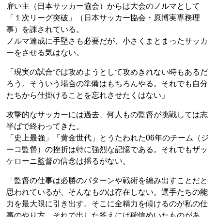
雇い主（日本サッカー協会）からは大会のノルマとして
「１次リーグ突破」（日本サッカー協会・原博実専務理
事）を課されている。
ノルマ達成に手堅さも必要だが、小さくまとまったサッカ
ーをさせる気はない。
「現実の試合では攻めようとして攻めきれない時もあるだ
ろう。そういう場合の準備はもちろんやる。それでも自分
たちから仕掛けることを忘れさせたくはない」
攻撃的なサッカーには過去、何人もの監督が挑戦しては志
半ばで終わってきた。
「史上最強」「黄金世代」とうたわれた06年のチーム（ジ
ーコ監督）の挫折は特に強烈な記憶である。それでもザッ
ケローニ監督の信念は揺るがない。
「監督の仕事は必勝のパターンや戦術を編み出すことだと
思われているが、そんなものは存在しない。選手たちの能
力を最大限に引き出す。そこに全精力を傾けるのが私の仕
事のやり方。それで出した答えには確信めいたものがあ