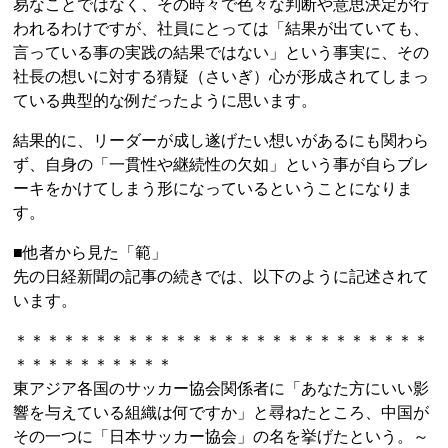
易なことではなく、その時々で色々な判断や意思決定が行
われるわけですが、社員にとっては「結果が出ていても、
言っている事の実践の結果ではない」という事実に、その
社長の想いに対する猜疑（さいぎ）心が形成されてしまっ
ている典型的な例だったように思います。
結果的に、リーダーが成し遂げたい想いがあるにも関わら
ず、自身の「一貫性や継続性の欠如」という事が自らブレ
ーキをかけてしまう形になっているということになりま
す。
■他者から見た「範」
先の日経新聞の記事の続きでは、以下のように記述されて
います。
＊＊＊＊＊＊＊＊＊＊＊＊＊＊＊＊＊＊＊＊＊＊＊＊＊＊
＊＊＊＊＊＊＊＊＊＊
東アジア各国のサッカー協会関係者に「あなた方にいい影
響を与えている組織は何ですか」と尋ねたところ、中国が
その一つに「日本サッカー協会」の名を挙げたという。～