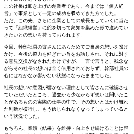
この社長は叩き上げの創業者であり、今までは「個人経
営」で事業として一定の成功を収めてきた方でした。
ただ、この先、さらに企業としての成長をしていくに当た
って「組織経営」に舵を切って衆知を集めた形で進めてい
きたいとの想いを持っておられます。
今回、幹部社員の皆さんにあらためてご自身の想いを投げ
かけ、今後の協力を仰ぎたい旨をお話しされ、それに対す
る意見交換がなされたわけですが、一言で言うと、残念な
がらその社長の想いは全く信用されておらず、幹部社員の
心にはなかなか響かない状態になったままでした。
社長の想いや意図が響かない理由として皆さんに確認させ
ていただいたところ、過去から少なからず想いは聞いたこ
とがあるものの実際の仕事の中で、その想いとはかけ離れ
た判断が横行し、もう信じられなくなってしまっていると
いう状況でした。
もちろん、業績（結果）を維持・向上させ続けることは容