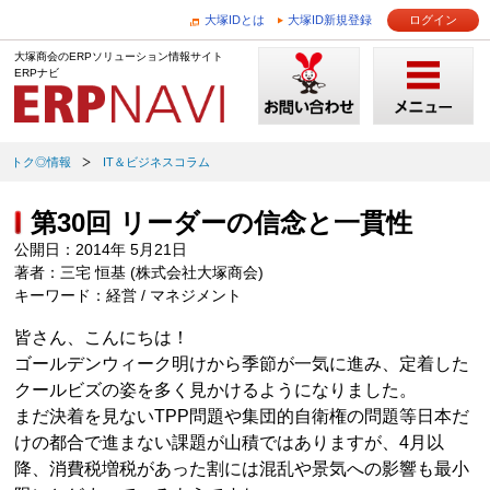
大塚IDとは
大塚ID新規登録
ログイン
大塚商会のERPソリューション情報サイト
ERPナビ
トク◎情報
IT＆ビジネスコラム
第30回 リーダーの信念と一貫性
公開日：2014年 5月21日
著者：三宅 恒基 (株式会社大塚商会)
キーワード：経営 / マネジメント
皆さん、こんにちは！
ゴールデンウィーク明けから季節が一気に進み、定着した
クールビズの姿を多く見かけるようになりました。
まだ決着を見ないTPP問題や集団的自衛権の問題等日本だ
けの都合で進まない課題が山積ではありますが、4月以
降、消費税増税があった割には混乱や景気への影響も最小