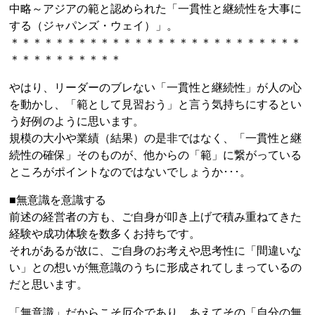
中略～アジアの範と認められた「一貫性と継続性を大事に
する（ジャパンズ・ウェイ）」。
＊＊＊＊＊＊＊＊＊＊＊＊＊＊＊＊＊＊＊＊＊＊＊＊＊＊
＊＊＊＊＊＊＊＊＊＊
やはり、リーダーのブレない「一貫性と継続性」が人の心
を動かし、「範として見習おう」と言う気持ちにするとい
う好例のように思います。
規模の大小や業績（結果）の是非ではなく、「一貫性と継
続性の確保」そのものが、他からの「範」に繋がっている
ところがポイントなのではないでしょうか･･･。
■無意識を意識する
前述の経営者の方も、ご自身が叩き上げで積み重ねてきた
経験や成功体験を数多くお持ちです。
それがあるが故に、ご自身のお考えや思考性に「間違いな
い」との想いが無意識のうちに形成されてしまっているの
だと思います。
「無意識」だからこそ厄介であり、あえてその「自分の無