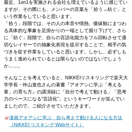
最近、1on1を実施される会社も増えているように感じてい
ますが、その際にも、メンバーの言葉を「拾う→紡ぐ」と
いう作業をしていると思います。
「拾う」段階では、その人の本音や情熱、価値観にまつわ
る具体的な事象を足掛かりの一端として掘り下げて、さら
に「紡ぐ」段階で、自らの言語化能力をフル回転させて適
切なレイヤーでの抽象化表現を提示することで、相手の気
づきを促す作業をしていると思います。しかし、必ずしも
うまく進められているとは限らないのではないでしょう
か……。
そんなことを考えていると、NIKKEIリスキリングで楽天大
学学長・仲山進也さんの著書『アオアシに学ぶ「考える
葦」の育ち方』の講演録に「自分で考えて動ける」「思考
力のベースになる“言語化”」というキーワードが並んでい
ましたので、ご紹介させていただきます。
漫画アオアシに学ぶ 自ら考えて動ける人になる方法
（NIKKEI リスキング Webサイト）