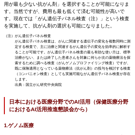
用が最も少ない抗がん剤」を選択することが可能になりま
す。当然ですが、費用も最も低くて済む可能性が高いで
す。現在では「がん遺伝子パネル検査（注）」という検査
を実施して、抗がん剤の選択も可能になりました。
（注）がん遺伝子パネル検査
がん遺伝子パネル検査は、がんに関連する遺伝子の変化を複数同時に測
定する検査で、主に治療と関連するがん遺伝子の変化を効率的に解析す
ることが可能です。がん遺伝子パネル検査の最も有効な使い方は、標準
治療がない、または終了した患者さんを対象に何らか次の薬物療法を探
索するために調べる検査（がんゲノムプロファイリング検査）ですが、
既に保険適用となっている薬物療法（抗がん剤）の投与を検討する検査
（コンパニオン検査）としても実施可能ながん遺伝子パネル検査が存在
します。
出典：国立がん研究中央病院
日本における医療分野でのAI活用（保健医療分野
におけるAI活用推進懇談会から）
1.ゲノム医療