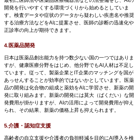
最初に医師法や医薬品医療機器法などの法整備をし、AIの
開発を行いやすくする環境づくりから始めるとしていま
す。検査データや症状のデータから疑わしい疾患名や推奨
する治療方法などをAIに提案させ、医師の診断の迅速化や
正診率の向上が期待できます。
4.医薬品開発
日本は医薬品創出能力を持つ数少ない国の一つではありま
すが、健康医療分野をはじめ、他分野でもAI人材は不足し
ています。従って、製薬企業とIT企業のマッチングを国が
あっせんすることが効率的ではないかとしています。医薬
品の開発は化合物の組成と薬効をAIに学習させ、新薬の開
発に取り組みます。新薬の開発には莫大（ばくだい）な開
発費用が掛かりますが、AIの活用によって開発費用が抑え
られ、その結果、新薬の価格上昇も抑えられます。
5.介護・認知症支援
高齢者の自立支援や介護者の負担軽減を目的にAI導入を検