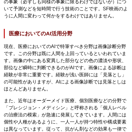
の事象（必ずしも同様の事象に限るわけではないが）につ
いて予測などを短時間で行う技術のことです。SF映画のよ
うに人間に変わって何かをするわけではありません。
医療においてのAI活用分野
現在、医療においてのAIで特筆すべき分野は画像診断分野
です。この分野は既に人間を上回っているといわれていま
す。画像の中にある変異した部分などの色の濃淡や形状、
部位など瞬時に判断できるのがAIです。画像による診断は
経験が非常に重要です。経験が浅い医師には「見落とし」
の可能性がありますが、AIによる画像診断では見落としは
ほとんどありません。
また、近年はオーダーメイド医療、個別医療などの分野で
「プレシジョン・メディシン」と呼称される「個人レベル
の治療法の模索」が急速に発展してきています。人間には
個性や人種があるように、一人一人が持つ特性や構成要素
は異なっています。従って、抗がん剤などの効果も一律で