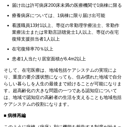
届け出は許可病床200床未満の医療機関で1病棟に限る
療養病床については、1病棟に限り届け出可能
看護職員13対1以上、専従の常勤理学療法士、常勤作
業療法士または常勤言語聴覚士1人以上、専従の在宅
復帰支援担当者1人以上
在宅復帰率70％以上
患者1人当たり居室面積が6.4m2以上
そして、在宅医療は、地域包括ケアシステムの実現によ
り、重度の要介護状態になっても、住み慣れた地域で自分
らしい暮らしを人生の最後まで続けることが可能になりま
す。超高齢化の大きな問題の一つである認知症について
は、地域で認知症の高齢者の生活を支えることも地域包括
ケアシステムの役割になります。
■ 病棟再編
このように病棟（病床）別に機能を報告する制度が始まっ