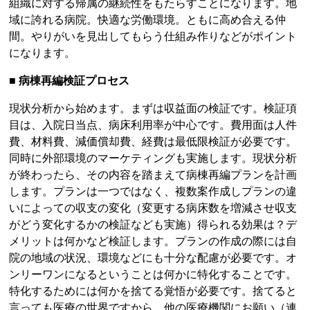
組織に対する帰属の継続性をもたらすことになります。地
域に誇れる病院。快適な労働環境。ともに高め合える仲
間。やりがいを見出してもらう仕組み作りなどがポイント
になります。
■ 病棟再編検証プロセス
現状分析から始めます。まずは収益面の検証です。検証項
目は、入院日当点、病床利用率が中心です。費用面は人件
費、材料費、減価償却費、経費は最低限検証が必要です。
同時に外部環境のマーケティングも実施します。現状分析
が終わったら、その内容を踏まえて病棟再編プランを計画
します。プランは一つではなく、複数案作成しプランの違
いによっての収支の変化（変更する病床数を増減させ収支
がどう変化するかの検証なども実施）得られる効果は？デ
メリットは何かなど検証します。プランの作成の際には自
院の地域の状況、環境などにも十分な配慮が必要です。オ
ンリーワンになるということは何かに特化することです。
特化するためには何かを捨てる覚悟が必要です。捨てると
言っても医療の世界ですから、他の医療機関にお願い（連