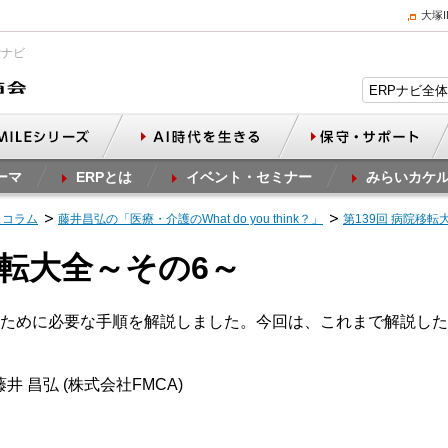
大塚
Pナビ
ーマ
ERPとは
イベント・セミナー
みらいカケ
スコラム
藤井昌弘の「医療・介護のWhat do you think？」
第139回 病院移転
移転大全～その6～
ために必要な手順を解説しました。今回は、これまで解説した
井 昌弘 (株式会社FMCA)