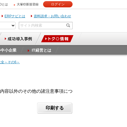
ログイン
IDとは
大塚ID新規登録
ERPナビとは
資料請求・お問い合わせ
ル中小企業
IT経営とは
大全～その6～
内容以外のその他の諸注意事項につ
印刷する