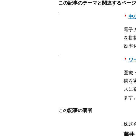
この記事のテーマと関連するページ
中
電子
を搭
効率
ワ
医療
携を
スに
ます
この記事の著者
株式
藤井