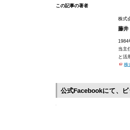
この記事の著者
株式
藤井
19
当主
と活
株
公式Facebookに