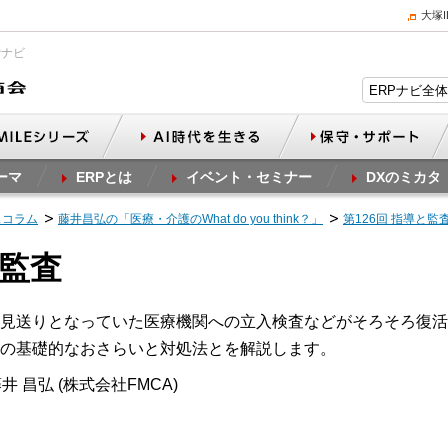
大塚
Pナビ
ーマ
ERPとは
イベント・セミナー
DXのミカタ
スコラム
藤井昌弘の「医療・介護のWhat do you think？」
第126回 指導と監
と監査
見送りとなっていた医療機関への立入検査などがそろそろ復活
の基礎的なおさらいと対処法とを解説します。
井 昌弘 (株式会社FMCA)