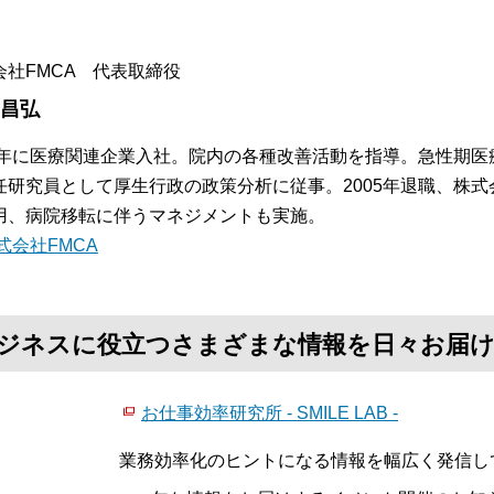
会社FMCA 代表取締役
 昌弘
84年に医療関連企業入社。院内の各種改善活動を指導。急性期
任研究員として厚生行政の政策分析に従事。2005年退職、株式
用、病院移転に伴うマネジメントも実施。
式会社FMCA
て、ビジネスに役立つさまざまな情報を日々お届
お仕事効率研究所 - SMILE LAB -
業務効率化のヒントになる情報を幅広く発信し