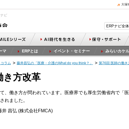
大塚
Pナビ
ーマ
ERPとは
イベント・セミナー
みらいカケ
スコラム
藤井昌弘の「医療・介護のWhat do you think？」
第76回 医師の働
働き方改革
て、働き方が問われています。医療界でも厚生労働省内で「医
されました。
井 昌弘 (株式会社FMCA)