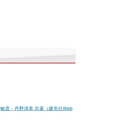
敏彦・丹野清美 共著（建帛社Web