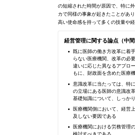
の短縮された時間が原因で、特に外
カで同様の事象が起きたことがあり
高い使命感を持って多くの技量や経
経営管理に関する論点（中間
既に医師の働き方改革に着
らない医療機関、改革の必
違いに応じた異なるアプロ
もに、財政面を含めた医療
意識改革に当たっては、特
の立場にある医師の意識改
基礎知識について、しっか
医療機関側において、経営
及しない要因である
医療機関における労務管理
検討すべきである