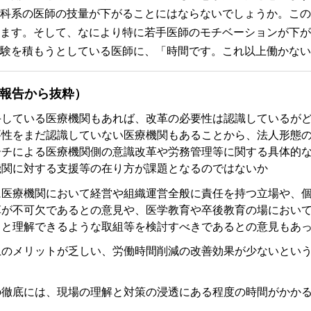
科系の医師の技量が下がることにはならないでしょうか。この
ます。そして、なにより特に若手医師のモチベーションが下が
験を積もうとしている医師に、「時間です。これ以上働かない
報告から抜粋）
手している医療機関もあれば、改革の必要性は認識しているが
要性をまだ認識していない医療機関もあることから、法人形態
ーチによる医療機関側の意識改革や労務管理等に関する具体的
機関に対する支援等の在り方が課題となるのではないか
に医療機関において経営や組織運営全般に責任を持つ立場や、
革が不可欠であるとの意見や、医学教育や卒後教育の場におい
りと理解できるような取組等を検討すべきであるとの意見もあ
上のメリットが乏しい、労働時間削減の改善効果が少ないとい
の徹底には、現場の理解と対策の浸透にある程度の時間がかか