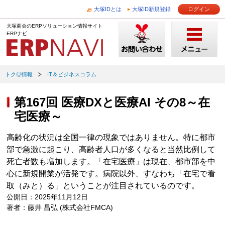
大塚IDとは
大塚ID新規登録
ログイン
大塚商会のERPソリューション情報サイト
ERPナビ
トク◎情報
IT＆ビジネスコラム
第167回 医療DXと医療AI その8～在
宅医療～
高齢化の状況は全国一律の現象ではありません。特に都市
部で急激に起こり、高齢者人口が多くなると当然比例して
死亡者数も増加します。「在宅医療」は現在、都市部を中
心に新規開業が活発です。病院以外、すなわち「在宅で看
取（みと）る」ということが注目されているのです。
公開日：2025年11月12日
著者：藤井 昌弘 (株式会社FMCA)