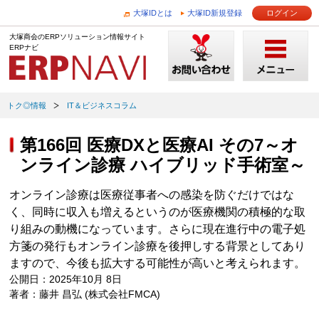
大塚IDとは
大塚ID新規登録
ログイン
大塚商会のERPソリューション情報サイト
ERPナビ
トク◎情報
IT＆ビジネスコラム
第166回 医療DXと医療AI その7～オ
ンライン診療 ハイブリッド手術室～
オンライン診療は医療従事者への感染を防ぐだけではな
く、同時に収入も増えるというのが医療機関の積極的な取
り組みの動機になっています。さらに現在進行中の電子処
方箋の発行もオンライン診療を後押しする背景としてあり
ますので、今後も拡大する可能性が高いと考えられます。
公開日：2025年10月 8日
著者：藤井 昌弘 (株式会社FMCA)