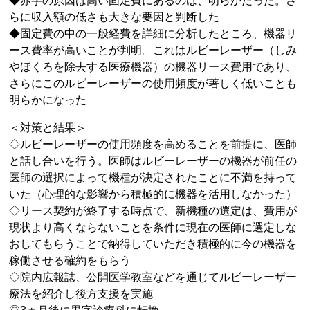
◆赤字の原因は高い固定費にあるのは、明らかだった。さ
らに収入額の低さも大きな要因と判断した
◆固定費の中の一般経費を詳細に分析したところ、機器リ
ース費率が高いことが判明。これはルビーレーザー（しみ
やほくろを除去する医療機器）の機器リース費用であり、
さらにこのルビーレーザーの使用頻度が著しく低いことも
明らかになった
＜対策と結果＞
◇ルビーレーザーの使用頻度を高めることを前提に、医師
と話し合いを行う。医師はルビーレーザーの機器が前任の
医師の選択によって機種が決定されたことに不満を持って
いた（心理的な影響から積極的に機器を活用しなかった）
◇リース契約が終了する時点で、新機種の選定は、費用が
現状より高くならないことを条件に現在の医師に選定しな
おしてもらうことで納得していただき積極的に今の機器を
稼働させる確約をもらう
◇院内広報誌、公開医学教室などを通じてルビーレーザー
療法を紹介し後方支援を実施