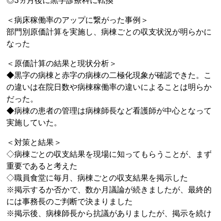
◎3ヵ月後に黒字診療科に転換
＜病床稼働率のアップに繋がった事例＞
部門別原価計算を実施し、病棟ごとの収支状況が明らかに
なった
＜原価計算の結果と現状分析＞
◆黒字の病棟と赤字の病棟の二極化現象が確認できた。こ
の違いは在院日数や病棟稼働率の違いによることは明らか
だった。
◆病棟の患者の管理は病棟師長など看護師が中心となって
実施していた。
＜対策と結果＞
◇病棟ごとの収支結果を現場に知ってもらうことが、まず
重要であると考えた
◇職員食堂に毎月、病棟ごとの収支結果を掲示した
※掲示するか否かで、数か月議論が続きましたが、最終的
には事務長のご判断で決まりました
※掲示後、病棟師長から抗議がありましたが、掲示を続け