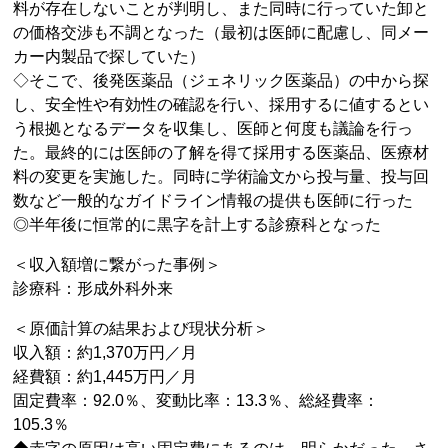
料が存在しないことが判明し、また同時に行っていた卸と
の価格交渉も不調となった（最初は医師に配慮し、同メー
カー内製品で探していた）
◇そこで、後発医薬品（ジェネリック医薬品）の中から探
し、安全性や有効性の確認を行い、採用するに値するとい
う根拠となるデータを収集し、医師と何度も議論を行っ
た。最終的には医師の了解を得て採用する医薬品、医療材
料の変更を実施した。同時に学術論文から投与量、投与回
数など一般的なガイドライン情報の提供も医師に行った
◎半年後に恒常的に黒字を計上する診療科となった
＜収入額増に繋がった事例＞
診療科：形成外科外来
＜原価計算の結果および現状分析＞
収入額：約1,370万円／月
経費額：約1,445万円／月
固定費率：92.0％、変動比率：13.3％、総経費率：
105.3％