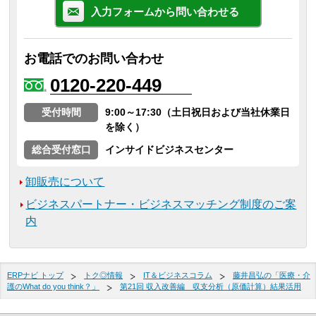
入力フォームから問い合わせる
お電話でのお問い合わせ
0120-220-449
受付時間
9:00～17:30（土日祝日および当社休業日
を除く）
総合受付窓口
インサイドビジネスセンター
卸販売について
ビジネスパートナー・ビジネスマッチング制度のご案
内
ERPナビ トップ
トク◎情報
IT＆ビジネスコラム
藤井昌弘の「医療・介
護のWhat do you think？」
第21回 収入改善編 収支分析（原価計算）結果活用