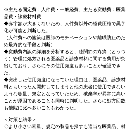
※主たる固定費：人件費・一般経費、主たる変動費：医薬
品費・診療材料費
◆赤字額が大きくないため、人件費以外の経費圧縮で黒字
化が可能と判断した。
（人件費への施策は医師のモチベーションや離職防止のた
め最終的な手段と判断）
◆変動費内訳の詳細を分析すると、膝関節の疼痛（とうつ
う）管理に処方される医薬品と診療材料に関する費用が突
出しており、さらにその使用頻度も多いことが確認でき
た。
◆突出した使用頻度になっていた理由は、医薬品、診療材
料ともいったん開封してしまうと他の患者に使用できない
ような容量、規定となっていたため、破棄率が異常に高い
ことが原因であることも同時に判明した。さらに処方回数
も他院に比べ多いこともわかった。
＜対策と結果＞
◇より小さい容量、規定の製品を探すも適当な医薬品、材