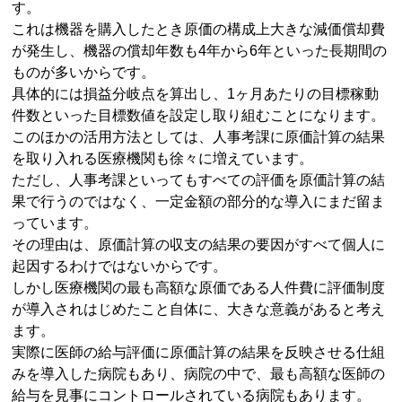
す。
これは機器を購入したとき原価の構成上大きな減価償却費
が発生し、機器の償却年数も4年から6年といった長期間の
ものが多いからです。
具体的には損益分岐点を算出し、1ヶ月あたりの目標稼動
件数といった目標数値を設定し取り組むことになります。
このほかの活用方法としては、人事考課に原価計算の結果
を取り入れる医療機関も徐々に増えています。
ただし、人事考課といってもすべての評価を原価計算の結
果で行うのではなく、一定金額の部分的な導入にまだ留ま
っています。
その理由は、原価計算の収支の結果の要因がすべて個人に
起因するわけではないからです。
しかし医療機関の最も高額な原価である人件費に評価制度
が導入されはじめたこと自体に、大きな意義があると考え
ます。
実際に医師の給与評価に原価計算の結果を反映させる仕組
みを導入した病院もあり、病院の中で、最も高額な医師の
給与を見事にコントロールされている病院もあります。