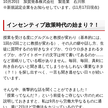
10月20日 加賀発条株式会社 製造業 石川県
※新規認定企業をお知らせしています。(11月17日現在)
インセンティブ政策時代の始まり？！
授業を受ける度にグルグルと教授が変わり（基本的には、
1回か2回ごとに教授が変わる）、その人の癖や話し方、生
徒に質問するのが好きなタイプか、ウロウロ歩きまわるタ
イプか、ホワイトボードの文字は何て書いてあるのか……
など居眠りしている暇がありません。毎回、毎回、真剣に
向き合わないと聞き逃してしまうかもしれない重要なネタ
（？！）を探し出すべく、一言も聞き逃せない日々が続い
ています。
そんな中、衝撃的な話を聞くことができました！
「授業ってなんだ？」という前提をご存じない方のために
説明しておきますと、私は9月から労働大学なるものに通
い、週に2日ほど労働法をカジッているのです。