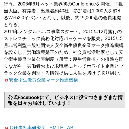
行う。2006年6月ネット業界初のConferenceを開催。IT担
当大臣、有識者、出展者約40社、参加者は1,000人を超え
るWeb2.0イベントとなり、以後、約15,000名の会員組織
となる。
2014年メンタルヘルス事業スタート。2015年12月施行の
ストレスチェック義務化対応パッケージを販売。2015年5
月非営利型一般社団法人安全衛生優良企業マーク推進機構
を設立し、労働環境是正のため、社会貢献活動家として安
全衛生優良企業公表制度（所管：厚生労働省）の推進を図
りながら、労働者および求職者にとってホワイト企業とブ
ラック企業を判別する情報提供に人生を賭けて取り組む。
安全衛生優良企業マーク推進機構
公式Facebookにて、ビジネスに役立つさまざまな情
報を日々お届けしています！
お仕事効率研究所 - SMILE LAB -