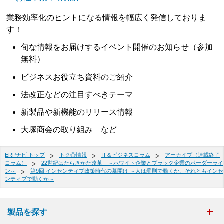
業務効率化のヒントになる情報を幅広く発信しておりま
す！
旬な情報をお届けするイベント開催のお知らせ（参加
無料）
ビジネスお役立ち資料のご紹介
法改正などの注目すべきテーマ
新製品や新機能のリリース情報
大塚商会の取り組み など
ERPナビ トップ
トク◎情報
IT＆ビジネスコラム
アーカイブ（連載終了
コラム）
22世紀はたらきかた改革 ～ホワイト企業とブラック企業のボーダーライ
ン～
第9回 インセンティブ政策時代の幕開け ～人は罰則で動くか、それともインセ
ンティブで動くか～
製品を探す