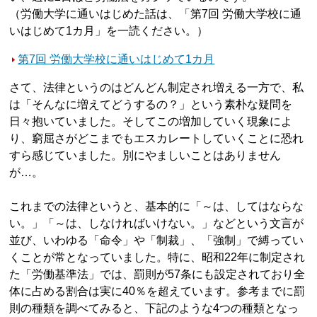
（労働大学に通いはじめた話は、「第7回 労働大学校に通
いはじめて1カ月」を一読ください。）
第7回 労働大学校に通いはじめて1カ月
さて、法律というのはどんどん制定され増える一方で、私
は「そんなに増えてどうするの？」という素朴な疑問を
日々抱いていました。そしてこの増加していく現象によ
り、窮屈さがどこまでもエスカレートしていくことに恐れ
すら感じていました。別にやましいことはありません
が…。
これまでの法律というと、基本的に「～は、してはならな
い。」「～は、しなければいけない。」などという文言が
並び、いわゆる「命令」や「制裁」、「強制」で縛ってい
くことが常となっていました。特に、昭和22年に制定され
た「労働基準法」では、罰則が57条にも設定されており全
体に占める割合は実に40％を超えています。参考までに罰
則の種類を調べてみると、下記のような4つの種類となっ