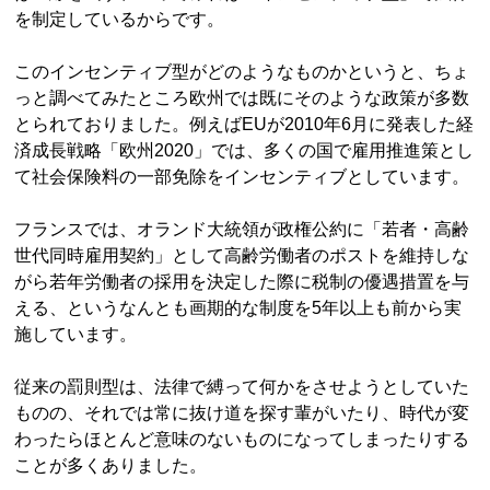
を制定しているからです。
このインセンティブ型がどのようなものかというと、ちょ
っと調べてみたところ欧州では既にそのような政策が多数
とられておりました。例えばEUが2010年6月に発表した経
済成長戦略「欧州2020」では、多くの国で雇用推進策とし
て社会保険料の一部免除をインセンティブとしています。
フランスでは、オランド大統領が政権公約に「若者・高齢
世代同時雇用契約」として高齢労働者のポストを維持しな
がら若年労働者の採用を決定した際に税制の優遇措置を与
える、というなんとも画期的な制度を5年以上も前から実
施しています。
従来の罰則型は、法律で縛って何かをさせようとしていた
ものの、それでは常に抜け道を探す輩がいたり、時代が変
わったらほとんど意味のないものになってしまったりする
ことが多くありました。