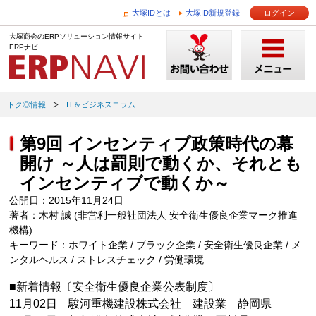
大塚IDとは
大塚ID新規登録
ログイン
大塚商会のERPソリューション情報サイト
ERPナビ
トク◎情報
IT＆ビジネスコラム
第9回 インセンティブ政策時代の幕
開け ～人は罰則で動くか、それとも
インセンティブで動くか～
公開日：2015年11月24日
著者：木村 誠 (非営利一般社団法人 安全衛生優良企業マーク推進
機構)
キーワード：ホワイト企業 / ブラック企業 / 安全衛生優良企業 / メ
ンタルヘルス / ストレスチェック / 労働環境
■新着情報〔安全衛生優良企業公表制度〕
11月02日 駿河重機建設株式会社 建設業 静岡県