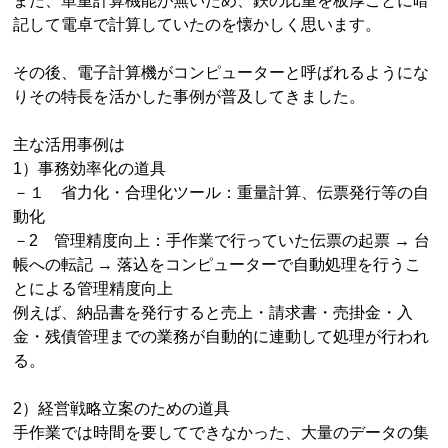
また、単重計算機能が無いため、鉄の比重を板厚ごとに暗
記して電卓で計算していたのを懐かしく思います。
その後、電子計算機がコンピューターと呼ばれるようにな
りその特長を活かした事例が普及してきました。
主な活用事例は
1）事務効率化の道具
－１ 省力化・合理化ツール：重量計算、伝票発行等の自
動化
－2 管理精度向上：手作業で行っていた伝票の起票 → 台
帳への転記 → 落込をコンピューターで自動処理を行うこ
とによる管理精度向上
例えば、納品書を発行すると売上・請求書・売掛金・入
金・残債管理までの業務が自動的に連動して処理が行われ
る。
2）経営戦略立案のための道具
手作業では時間を要してできなかった、大量のデータの集