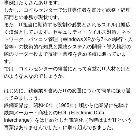
事例はたくさんあります。
しかし、コイルセンターではIT専任者を置けず総務・経理
部門との兼務が現状です。
また、IT担当に期待する役割や必要とされるスキルは幅広
く漠然としています。セキュリティ・ウイルス対策、ネッ
トワーク、パソコン管理（Windows XPから7への移行・入
替等）の技術的な知見と業務システムの開発・導入検討の
際のリーダー役まで技術・業務を含め多岐に渡っていま
す。
では、コイルセンターの経営にとって有益なIT人材とはど
のような人なのでしょうか。
はじめに、鉄鋼業を含めたITの変遷について簡単に振り返
ってみましょう。
鉄鋼業界は、昭和40年（1965年）頃から他業界に先駆け
鉄鋼メーカー・商社とのEDI（Electronic Data
Interchange）をはじめとした電算化（当時はまだITという
言葉はありませんでした）に取り組んできました。