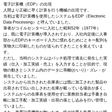
電子計算機（EDP）の出現
人間より正確に早く計算を行う機械の出現です。
当初は電子計算機を使用したシステムをEDP（Electronic
Data Processing）と呼んでいました。
筆者がコイルセンターに入社した昭和52年（1977年）
は、既に電子計算機が導入されており、入社内定後に人事
部からEDPのキーボード入力に慣れるためにとキー配列を
実物大に印刷したものが送られてきたことを覚えていま
す。
ただし、当時のシステムはバッチ処理で過去に発生した実
績（仕入・加工実績・売上）を入力することが目的で、現
物の動きとシステム内のデータに乖離(かいり)・ズレ・が
発生していました。
システムから出力された在庫表には既に加工された製品や
出荷されて払い出しされた在庫が載っている場合が多く、
システムからの在庫表を使用せずに業務担当者は手書き台
帳に加工手配・加工実績・出荷の落とし込みを行い管理し
ていました。