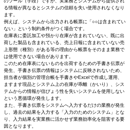
のツール（手段）ですが、実業務とシステムから提供され
る情報が異なるとシステムの信頼を失い使用されなくなり
ます。
例えば、システムから出力される帳票に「○○は含まれてい
ない」という制約条件がつく場合です。
在庫表に委託加工や預かり在庫が含まれていない、既に出
荷した製品も含まれている、売上日報に含まれていない売
上形態（種別）がある等の理由から帳票をそのまま業務で
は使用できない場合があります。
このため在庫表にないものを出荷するための手書き伝票が
発生、手書き伝票の情報はシステムに反映されないため、
担当者が個別の管理台帳を手書きやExcelで作成し運用、
ますます現品とシステム上の在庫が乖離（かいり）、シス
テムからの情報が信ぴょう性を失いシステムを使用しない
という悪循環が発生します。
また、手書き伝票をシステムへ入力するだけの業務が発生
し、過去の結果を入力する「入力のためのシステム」とな
り、入力結果を実業務に活かせず業務効率化を阻害する要
因となります。