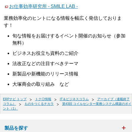
お仕事効率研究所 - SMILE LAB -
業務効率化のヒントになる情報を幅広く発信しておりま
す！
旬な情報をお届けするイベント開催のお知らせ（参加
無料）
ビジネスお役立ち資料のご紹介
法改正などの注目すべきテーマ
新製品や新機能のリリース情報
大塚商会の取り組み など
ERPナビ トップ
トク◎情報
IT＆ビジネスコラム
アーカイブ（連載終了
コラム）
ものをつくるチカラ
第43回 コイルセンター業務システム構築のポイ
ント（1）
製品を探す