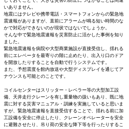
しておくことで、大きな災害の防止につながることは間違
いありません。
地震にはテレビや携帯電話・スマートフォンからの緊急地
震速報がありますが、直前にアラームが鳴る短い時間のな
かで対応ができないのが現状ではないでしょうか。
そんな中で緊急地震速報を災害防止に活かした事例を知り
ました。
緊急地震速報を病院や大型商業施設が直接受信し、揺れる
前にエレベータを最寄りの階に止めたり、出入り口のドア
を開放したりすることを自動で行うシステムです。
また、予想震度を館内放送や大型ディスプレイを通じてア
ナウンスも可能とのことです。
コイルセンターはスリッター・レベラー等の大型加工設
備、天井走行クレーンを有し重量物の扱いもあり、既に地
震に対する災害マニュアル・訓練を実施していると思いま
すが、緊急地震速報を直接受信することで、揺れる前に加
工設備を安全に停止したり、クレーンオペレーターを安全
に避難させたり、吊り荷の安全な降下等を行ったりするこ