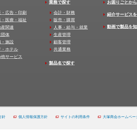
業務で探す
お困りごとから
版・広告・印刷
会計・財務
紹介サービスを
護・医療・福祉
販売・購買
動画で製品を知
動産関連
人事・給与・就業
業団体
生産管理
舗・施設
顧客管理
行・ホテル
共通業務
の他サービス
製品名で探す
方針
個人情報保護方針
サイトの利用条件
大塚商会ホームペー