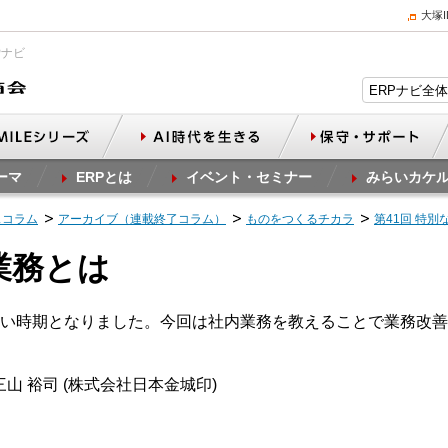
大塚
Pナビ
ーマ
ERPとは
イベント・セミナー
みらいカケ
スコラム
アーカイブ（連載終了コラム）
ものをつくるチカラ
第41回 特別
業務とは
い時期となりました。今回は社内業務を教えることで業務改善
山 裕司 (株式会社日本金城印)