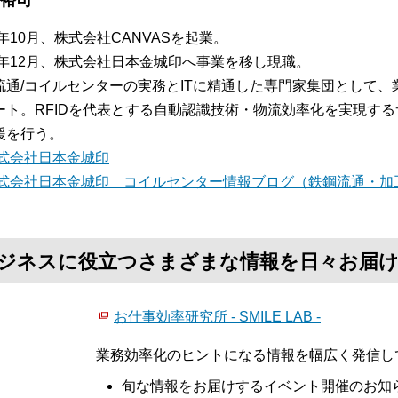
 裕司
3年10月、株式会社CANVASを起業。
18年12月、株式会社日本金城印へ事業を移し現職。
流通/コイルセンターの実務とITに精通した専門家集団として
ート。RFIDを代表とする自動認識技術・物流効率化を実現す
援を行う。
式会社日本金城印
式会社日本金城印 コイルセンター情報ブログ（鉄鋼流通・加
て、ビジネスに役立つさまざまな情報を日々お届
お仕事効率研究所 - SMILE LAB -
業務効率化のヒントになる情報を幅広く発信し
旬な情報をお届けするイベント開催のお知