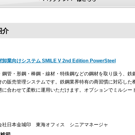
紹介
卸業向けシステム SMILE V 2nd Edition PowerSteel
・鋼管・形鋼・棒鋼・線材・特殊鋼などの鋼材を取り扱う、鉄
けの販売管理システムです。鉄鋼業界特有の商習慣に対応した
態に合わせて柔軟に運用いただけます。オプションでミルシー
。
会社日本金城印 東海オフィス シニアマネージャ