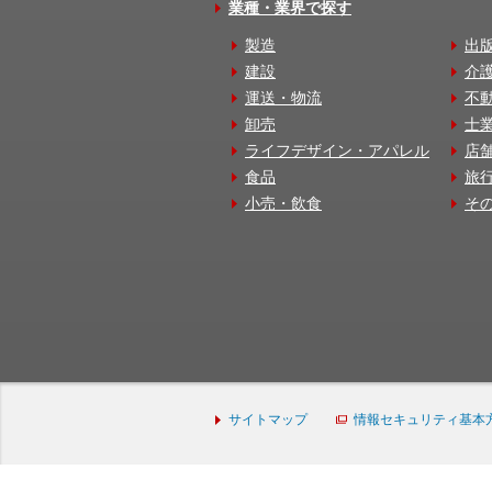
業種・業界で探す
製造
出
建設
介
運送・物流
不
卸売
士
ライフデザイン・アパレル
店
食品
旅
小売・飲食
そ
サイトマップ
情報セキュリティ基本