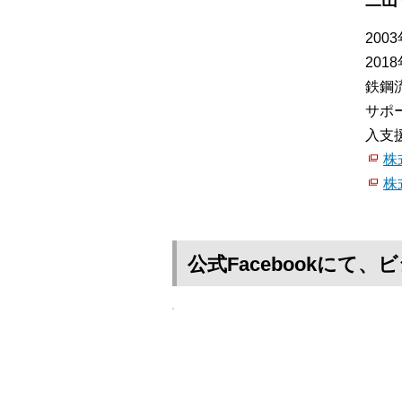
三山
200
20
鉄鋼
サポ
入支
株
株
公式Facebookに