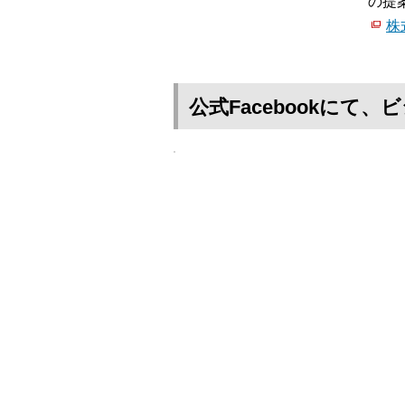
の提
株
公式Facebookに