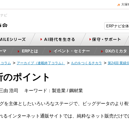
大塚
Pナビ
ーマ
ERPとは
イベント・セミナー
DXのミカタ
スコラム
アーカイブ（連載終了コラム）
ものをつくるチカラ
第24回 業
分析のポイント
三由 浩司
キーワード：製造業 / 鋼材業
ングを主体としたいろいろなステージで、ビッグデータのより
表されるインターネット通販サイトでは、純粋なネット販売だけ