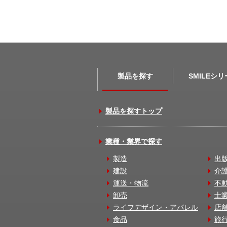
製品を探す
SMILEシ
製品を探すトップ
業種・業界で探す
製造
出
建設
介
運送・物流
不
卸売
士
ライフデザイン・アパレル
店
食品
旅