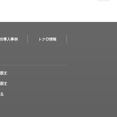
功導入事例
トク◎情報
探す
探す
る