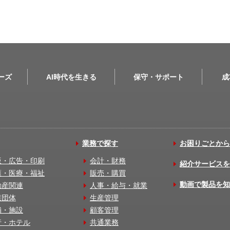
リーズ
AI時代を生きる
保守・サポート
成
業務で探す
お困りごとから
版・広告・印刷
会計・財務
紹介サービスを
護・医療・福祉
販売・購買
動画で製品を知
動産関連
人事・給与・就業
業団体
生産管理
舗・施設
顧客管理
行・ホテル
共通業務