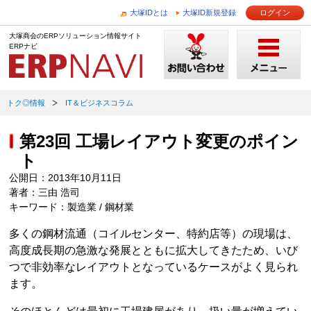
大塚IDとは
大塚ID新規登録
ログイン
大塚商会のERPソリューション情報サイト
ERPナビ
トク◎情報
IT＆ビジネスコラム
第23回 工場レイアウト変更のポイン
ト
公開日：2013年10月11日
著者：三由 浩司
キーワード：製造業 / 鋼材業
多くの鋼材流通（コイルセンター、特約店等）の現場は、
高度成長期の急激な発展とともに拡大してきたため、いび
つで非効率なレイアウトとなっているケースがよく見られ
ます。