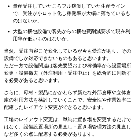
量産受注していたころフル稼働していた生産ライン
で、受注が小ロット化し稼働率が大幅に落ちているも
のはないか。
大型の梱包設備で客先からの梱包費削減要求で現在利
用率が低いものはないか。
当然、受注内容こそ変化しているが今も受注があり、その
設備でしか対応できないものもあると思います。
ただ一方で設備関連は客先要望および稼働率から設置場所
変更・設備撤去（外注利用・受注中止）を総合的に判断す
る必要があると思います。
さらに、母材・製品にかかわらず新たな外部倉庫や立体倉
庫の利用方法を検討していくことで、安全性や作業効率に
配慮したレイアウト変更ができると思います。
工場のレイアウト変更は、単純に置き場を変更するだけで
はなく、設備設置場所の見直し・置き場管理方法の見直し
など多くの点に配慮する必要があります。