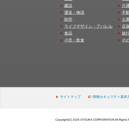
建設
介
運送・物流
不
卸売
士
ライフデザイン・アパレル
店
食品
旅
小売・飲食
そ
サイトマップ
情報セキュリティ基本
Copyright(C) 2026 OTSUKA CORPORATION All Rights 