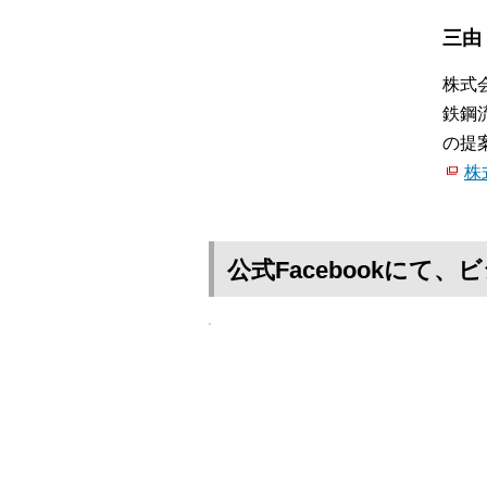
三由
株式
鉄鋼
の提
株
公式Facebookに