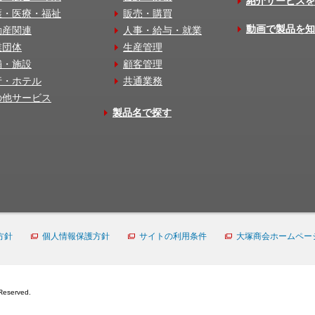
紹介サービスを
護・医療・福祉
販売・購買
動画で製品を知
動産関連
人事・給与・就業
業団体
生産管理
舗・施設
顧客管理
行・ホテル
共通業務
の他サービス
製品名で探す
方針
個人情報保護方針
サイトの利用条件
大塚商会ホームペー
Reserved.