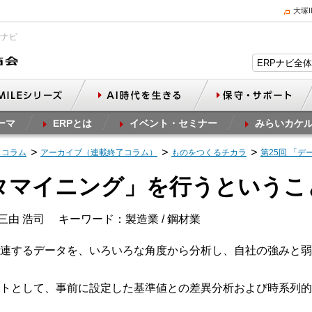
大塚
Pナビ
ーマ
ERPとは
イベント・セミナー
みらいカケ
スコラム
アーカイブ（連載終了コラム）
ものをつくるチカラ
第25回 「
ータマイニング」を行うというこ
三由 浩司
キーワード：製造業 / 鋼材業
連するデータを、いろいろな角度から分析し、自社の強みと弱
トとして、事前に設定した基準値との差異分析および時系列的