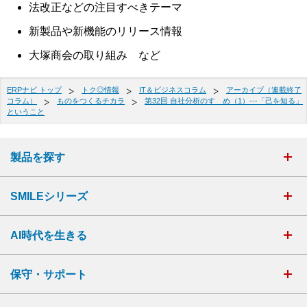
法改正などの注目すべきテーマ
新製品や新機能のリリース情報
大塚商会の取り組み など
ERPナビ トップ
トク◎情報
IT＆ビジネスコラム
アーカイブ（連載終了
コラム）
ものをつくるチカラ
第32回 自社分析のすゝめ（1）---「己を知る」
ということ
製品を探す
SMILEシリーズ
AI時代を生きる
保守・サポート