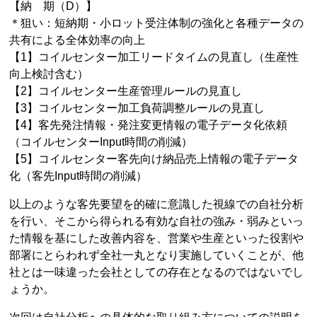
【納 期（D）】
＊狙い：短納期・小ロット受注体制の強化と各種データの
共有による全体効率の向上
【1】コイルセンター加工リードタイムの見直し（生産性
向上検討含む）
【2】コイルセンター生産管理ルールの見直し
【3】コイルセンター加工負荷調整ルールの見直し
【4】客先発注情報・発注変更情報の電子データ化依頼
（コイルセンターInput時間の削減）
【5】コイルセンター客先向け納品売上情報の電子データ
化（客先Input時間の削減）
以上のような客先要望を的確に意識した視線での自社分析
を行い、そこから得られる有効な自社の強み・弱みといっ
た情報を基にした改善内容を、営業や生産といった役割や
部署にとらわれず全社一丸となり実施していくことが、他
社とは一味違った会社としての存在となるのではないでし
ょうか。