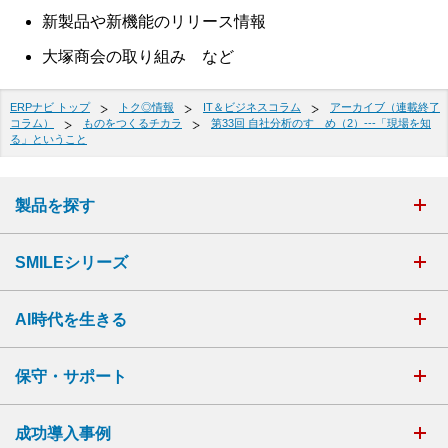
新製品や新機能のリリース情報
大塚商会の取り組み など
ERPナビ トップ
トク◎情報
IT＆ビジネスコラム
アーカイブ（連載終了
コラム）
ものをつくるチカラ
第33回 自社分析のすゝめ（2）---「現場を知
る」ということ
製品を探す
SMILEシリーズ
AI時代を生きる
保守・サポート
成功導入事例