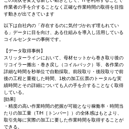
この現状を変える新しい動きとして、ITを利用することで
作業者の手を介することなく正確な作業時間の取得を目指
す動きが出てきています
以下は自社内の「存在するのに気付づかれず埋もれてい
る」データに目を向け、ある仕組みを導入し活用している
コイルセンターの事例です。
【データ取得事例】
スリッターラインにおいて、母材セットから巻き取り後の
リコイラー搬出・巻き戻し（コイルバック）等、各作業の
詳細な時間を秒単位で自動採取。前段取り・後段取りで前
後の工程と重複した時間、1枚の加工伝票のトータルな実
績時間とその詳細についても人の手を介することなく取得
している。
[効果]
・精度の高い作業時間の把握が可能となり稼働率・時間当
たりの加工量（T/H［トンパー］）の全体感はもとより、
取引先毎に実際の加工に要した作業時間を取得することが
できる。