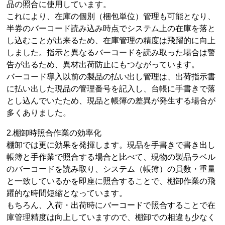
品の照合に使用しています。
これにより、在庫の個別（梱包単位）管理も可能となり、
半券のバーコード読み込み時点でシステム上の在庫を落と
し込むことが出来るため、在庫管理の精度は飛躍的に向上
しました。指示と異なるバーコードを読み取った場合は警
告が出るため、異材出荷防止にもつながっています。
バーコード導入以前の製品の払い出し管理は、出荷指示書
に払い出した現品の管理番号を記入し、台帳に手書きで落
とし込んでいたため、現品と帳簿の差異が発生する場合が
多くありました。
2.棚卸時照合作業の効率化
棚卸では更に効果を発揮します。現品を手書きで書き出し
帳簿と手作業で照合する場合と比べて、現物の製品ラベル
のバーコードを読み取り、システム（帳簿）の員数・重量
と一致しているかを即座に照合することで、棚卸作業の飛
躍的な時間短縮となっています。
もちろん、入荷・出荷時にバーコードで照合することで在
庫管理精度は向上していますので、棚卸での相違も少なく