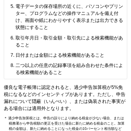
電子データの保存場所の近くに、パソコンやプリン
ター、プログラムなどの操作マニュアルを備え付
け、画面や紙にわかりやすく表示または出力できる
状態にすること
取引年月日・取引金額・取引先による検索機能があ
ること
日付または金額による検索機能があること
二つ以上の任意の記録事項を組み合わせた条件によ
る検索機能があること
優良な電子帳簿に認定されると、過少申告加算税が5%免
税になるなどのインセンティブがあります。ただし、申告
漏れについて隠蔽（いんぺい）、または偽装された事実が
ある場合には適用外となります。
＊ 過少申告加算税とは、申告の誤りにより納める税金が少ない場合、または
税務署から申告税額の更正を受けた場合に新たに納める税金のこと。加算
税の金額は、新たに納めることになった税金の10パーセント相当額など