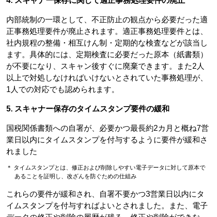
4. スキャナー保存に関して適正事務処理要件の廃止
内部統制の一環として、不正防止の観点から必要だった適
正事務処理要件が廃止されます。適正事務処理要件とは、
社内規程の整備・相互けん制・定期的な検査などが該当し
ます。具体的には、定期検査に必要だった原本（紙書類）
が不要になり、スキャン後すぐに廃棄できます。また2人
以上で対処しなければいけないとされていた事務処理が、
1人での対応でも認められます。
5. スキャナー保存のタイムスタンプ要件の緩和
国税関係書類への自署が、必要かつ最長約2カ月と概ね7営
業日以内にタイムスタンプを付与するように要件が緩和さ
れました
＊ タイムスタンプとは、修正および削除しやすい電子データに対して原本で
あることを証明し、改ざんを防ぐための仕組み
これらの要件が緩和され、自署不要かつ3営業日以内にタ
イムスタンプを付与すればよいとされました。また、電子