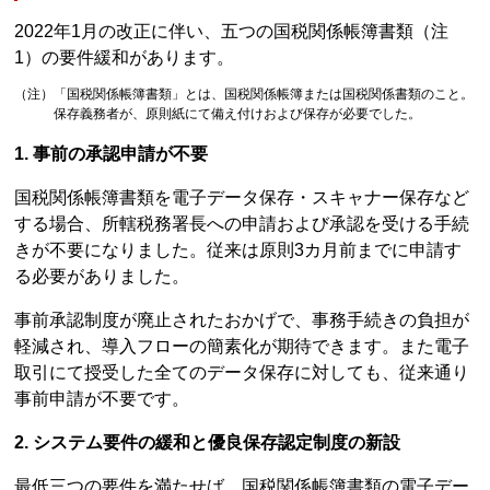
2022年1月の改正に伴い、五つの国税関係帳簿書類（注
1）の要件緩和があります。
（注）「国税関係帳簿書類」とは、国税関係帳簿または国税関係書類のこと。
保存義務者が、原則紙にて備え付けおよび保存が必要でした。
1. 事前の承認申請が不要
国税関係帳簿書類を電子データ保存・スキャナー保存など
する場合、所轄税務署長への申請および承認を受ける手続
きが不要になりました。従来は原則3カ月前までに申請す
る必要がありました。
事前承認制度が廃止されたおかげで、事務手続きの負担が
軽減され、導入フローの簡素化が期待できます。また電子
取引にて授受した全てのデータ保存に対しても、従来通り
事前申請が不要です。
2. システム要件の緩和と優良保存認定制度の新設
最低三つの要件を満たせば、国税関係帳簿書類の電子デー