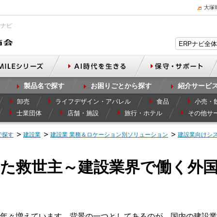
大塚
Pナビ
製品名で探す
お困りごとから探す
紹介サービ
卸売
ライフデザイン・アパレル
食品
小売・
士業団体
店舗・施設
旅行・ホテル
その他サ
で探す
建設業
建設業 業務＆ロケーション別ソリューション
建設業向けシ
た救世主～建設業界で働く外
て
年々増えています。背景の一つとしてあるのが、国内の建設業