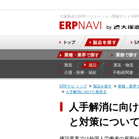
大塚商会のERPソリューション情報サイト ER
業種・業界で探す
業務で探す
製造
建設
運送・物流
介護・医療・福祉
不動産関連
ERPナビ トップ
製品を探す
業種・業界
人手解消に向けた救世主
人手解消に向け
と対策につい
建設業界では外国人労働者の雇用が