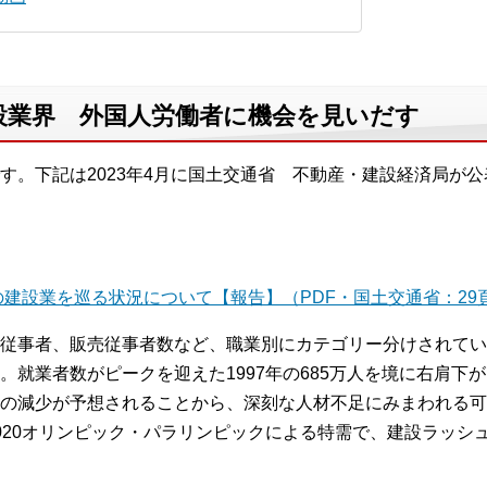
設業界 外国人労働者に機会を見いだす
す。下記は2023年4月に国土交通省 不動産・建設経済局が
建設業を巡る状況について【報告】（PDF・国土交通省：29
従事者、販売従事者数など、職業別にカテゴリー分けされてい
就業者数がピークを迎えた1997年の685万人を境に右肩下が
の減少が予想されることから、深刻な人材不足にみまわれる可能
020オリンピック・パラリンピックによる特需で、建設ラッシ