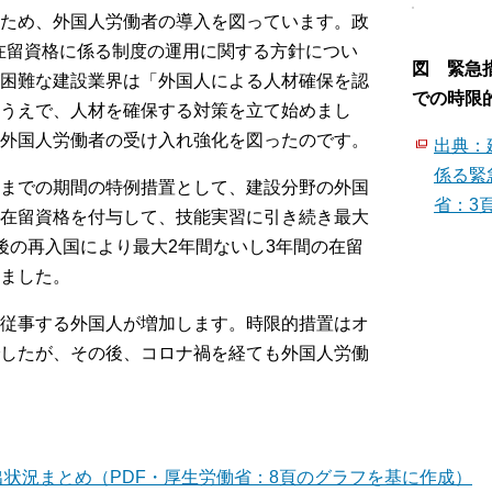
ため、外国人労働者の導入を図っています。政
の在留資格に係る制度の運用に関する方針につい
図 緊急措
困難な建設業界は「外国人による人材確保を認
での時限
うえで、人材を確保する対策を立て始めまし
外国人労働者の受け入れ強化を図ったのです。
出典：
係る緊
までの期間の特例措置として、建設分野の外国
省：3
在留資格を付与して、技能実習に引き続き最大
後の再入国により最大2年間ないし3年間の在留
ました。
従事する外国人が増加します。時限的措置はオ
したが、その後、コロナ禍を経ても外国人労働
状況まとめ（PDF・厚生労働省：8頁のグラフを基に作成）