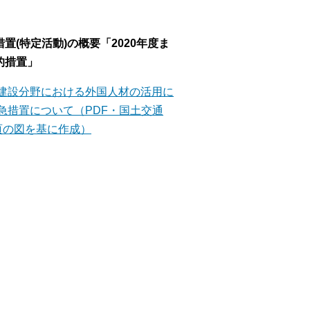
置(特定活動)の概要「2020年度ま
的措置」
建設分野における外国人材の活用に
急措置について（PDF・国土交通
頁の図を基に作成）