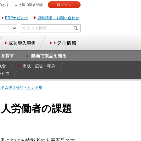
ログイン
IDとは
大塚ID新規登録
ERPナビとは
資料請求・お問い合わせ
スを探す
動画で製品を知る
飲食
出版・広告・印刷
ービス
ステム導入検討・ヒント集
国人労働者の課題
界における技術者の人員不足です。