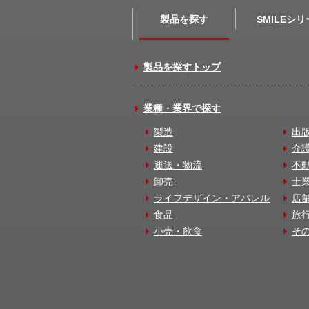
製品を探す
SMILEシ
製品を探すトップ
業種・業界で探す
製造
出
建設
介
運送・物流
不
卸売
士
ライフデザイン・アパレル
店
食品
旅
小売・飲食
そ