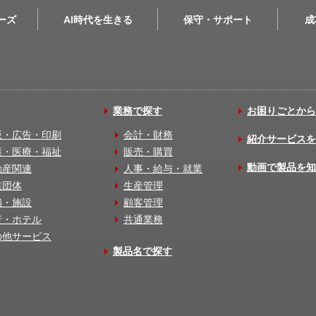
リーズ
AI時代を生きる
保守・サポート
成
業務で探す
お困りごとから
版・広告・印刷
会計・財務
紹介サービスを
護・医療・福祉
販売・購買
動画で製品を知
動産関連
人事・給与・就業
業団体
生産管理
舗・施設
顧客管理
行・ホテル
共通業務
の他サービス
製品名で探す