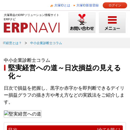
大塚IDとは
大塚ID新規登録
ログイン
大塚商会のERPソリューション情報サイト
ERPナビ
IT経営とは？
中小企業診断士コラム
中小企業診断士コラム
堅実経営への道～日次損益の見える
化～
日次で損益を把握し、黒字か赤字かを即判断できるデイリ
ー損益グラフの描き方や考え方などの実践法をご紹介しま
す。
目次
[全てを開く]