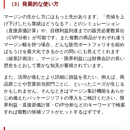
（3）発展的な使い方
マージンの生かし方にはもっと先があります。「売値を上
げ下げしたら業績はどうなる？」とのシミュレーション
（直接原価計算）や、目標利益到達までの販売必要数算出
（CVP分析）が可能です。また複数の商品がそれぞれ違う
マージン幅を持つ場合、どんな販売ポートフォリオを組め
ばもうけを最大化できるかとの問いにも答えてくれます
（線形計画法）。マージン・限界利益には財務会計の長い
歴史をとおして豊かな知見が蓄積されています。
また、活用が進むとより詳細に損益を見たい、例えば、商
品群ごとや営業担当部門ごとに、といったニーズが生じる
かもしれません。そんなときはマージン集計機能をあらか
じめ備えたパッケージソフトの導入をご検討ください。限
界利益・直接原価計算・CVP分析などのキーワードで検索
すれば複数の候補ソフトがヒットするはずです。