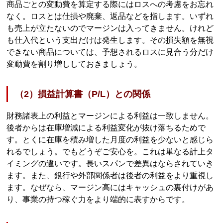
商品ごとの変動費を算定する際にはロスへの考慮をお忘れ
なく。ロスとは仕損や廃棄、返品などを指します。いずれ
も売上が立たないのでマージンは入ってきません。けれど
も仕入代という支出だけは発生します。その損失額を無視
できない商品については、予想されるロスに見合う分だけ
変動費を割り増ししておきましょう。
（2）損益計算書（P/L）との関係
財務諸表上の利益とマージンによる利益は一致しません。
後者からは在庫増減による利益変化が抜け落ちるためで
す。とくに在庫を積み増した月度の利益を少ないと感じら
れるでしょう。でもどうぞご安心を。これは単なる計上タ
イミングの違いです。長いスパンで差異はならされていき
ます。また、銀行や外部関係者は後者の利益をより重視し
ます。なぜなら、マージン高にはキャッシュの裏付けがあ
り、事業の持つ稼ぐ力をより端的に表すからです。