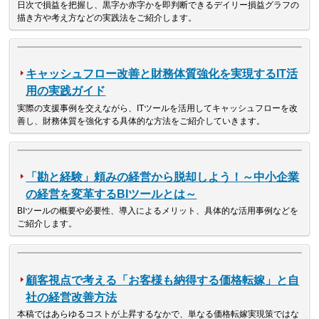
日次で損益を把握し、黒字か赤字かを即判断できるデイリー損益グラフの
描き方や考え方などの実践法をご紹介します。
キャッシュフロー改善と財務体質強化を実現するIT活
用の実践ガイド
実際の支援事例を交えながら、ITツールを活用してキャッシュフローを改
善し、財務体質を強化する具体的な方法をご紹介していきます。
「勘と経験」頼みの経営から脱却しよう！～中小企業
の経営を変革するBIツールとは～
BIツールの概要や必要性、導入によるメリット、具体的な活用事例などを
ご紹介します。
顧客視点で考える「お客様も納得する価格転嫁」と自
社の経営改善方法
本稿ではあらゆるコストが上昇するなかで、単なる価格転嫁実現策ではな