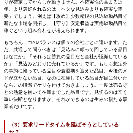
りが確定してからしか動きません。不確実性の高まる近
年、より選好されるのは「ヘタな見込みよりも確実な需
要」でしょう。例えば【攻め】少数精鋭の見込駆動品目で
新たな市場を開拓し、【守り】安定収益は実需駆動品目で
稼ぐという組み合わせが考えられます。
もちろん二つのバランスは個々の会社ごとに違います。た
だ、共通して問うべきは「見込みに頼って回している品目
はなにか」「それらは勝負の品目だと全社が認識している
か」「見込みどおりに売れているか」です。もしも想定外
の事態に陥っている品目や衰退期を迎えた品目、今後のメ
ドが立たない品目、なのに在庫している品目が目に付いた
ならこの段階でケリを付けておきましょう。一度は売るぞ
との熱意を抱いて在庫までした品目です。見切るのは辛く
重い決断となりますが、それができるのは生みの親たる事
業者だけです。
（3）要求リードタイムを延ばそうとしている
か？