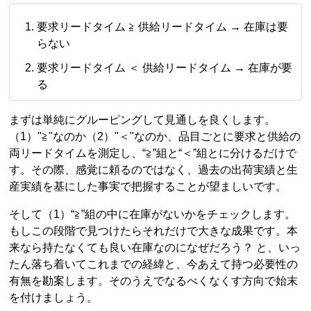
要求リードタイム ≧ 供給リードタイム → 在庫は要
らない
要求リードタイム ＜ 供給リードタイム → 在庫が要
る
まずは単純にグルーピングして見通しを良くします。
（1）"≧"なのか（2）"＜"なのか、品目ごとに要求と供給の
両リードタイムを測定し、“≧”組と“＜”組とに分けるだけで
す。その際、感覚に頼るのではなく、過去の出荷実績と生
産実績を基にした事実で把握することが望ましいです。
そして（1）“≧”組の中に在庫がないかをチェックします。
もしこの段階で見つけたらそれだけで大きな成果です。本
来なら持たなくても良い在庫なのになぜだろう？ と、いっ
たん落ち着いてこれまでの経緯と、今あえて持つ必要性の
有無を勘案します。そのうえでなるべくなくす方向で始末
を付けましょう。