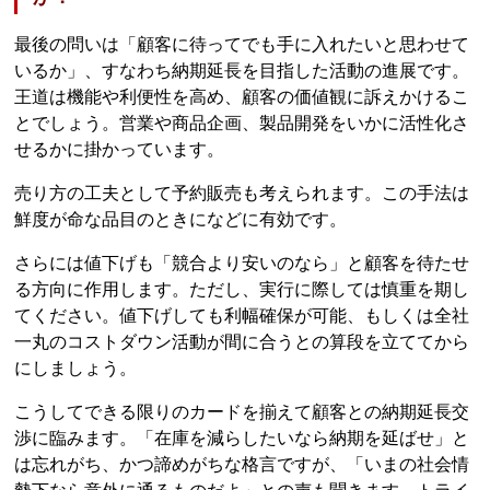
最後の問いは「顧客に待ってでも手に入れたいと思わせて
いるか」、すなわち納期延長を目指した活動の進展です。
王道は機能や利便性を高め、顧客の価値観に訴えかけるこ
とでしょう。営業や商品企画、製品開発をいかに活性化さ
せるかに掛かっています。
売り方の工夫として予約販売も考えられます。この手法は
鮮度が命な品目のときになどに有効です。
さらには値下げも「競合より安いのなら」と顧客を待たせ
る方向に作用します。ただし、実行に際しては慎重を期し
てください。値下げしても利幅確保が可能、もしくは全社
一丸のコストダウン活動が間に合うとの算段を立ててから
にしましょう。
こうしてできる限りのカードを揃えて顧客との納期延長交
渉に臨みます。「在庫を減らしたいなら納期を延ばせ」と
は忘れがち、かつ諦めがちな格言ですが、「いまの社会情