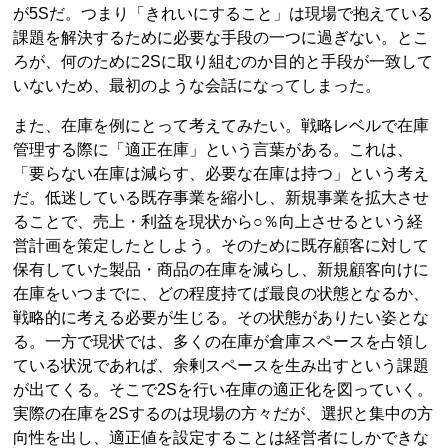
が5Sだ。つまり「きれいにすること」は現場で抱えている
課題を解決するために必要な手段の一つに過ぎない。とこ
ろが、何のために2Sに取り組むのか目的と手段が一致して
いないため、最初のような会話になってしまった。
また、在庫を例にとって考えてみたい。戦略レベルで在庫
管理する際に「適正在庫」という言葉がある。これは、
「要らない在庫は減らす、必要な在庫は持つ」という考え
だ。低迷している既存事業を縮小し、新規事業を拡大させ
ることで、売上・利益を現状から○％向上させるという経
営計画を策定したとしよう。そのために既存顧客に対して
保有していた製品・商品の在庫を減らし、新規顧客向けに
在庫をいつまでに、どの程度持てば最良の状態となるか、
戦略的に考える必要が生じる。その状態がありたい姿とな
る。一方で現状では、多くの在庫が倉庫スペースを占領し
ている状況であれば、余剰スペースを生み出すという課題
が出てくる。そこで2Sを行い在庫の適正化を図っていく。
実際の在庫を2Sするのは現場の方々だが、選択と集中の方
向性を出し、適正値を設定することは経営者にしかできな