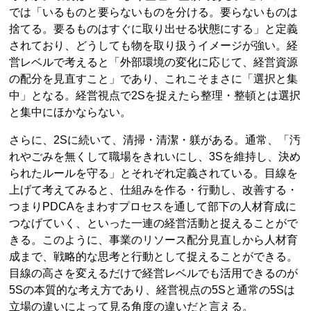
では「いるものと要らないものを分ける。要らないものは
捨てる。要るものはすぐに取り出せる状態にする」と定義
されており、どうしても物を取り扱うイメージが強い。経
営レベルで考えると「外部環境の変化に応じて、経営資源
の配分を見直すこと」であり、これこそまさに「選択と集
中」となる。経営視点で2Sを捉えたら整理・整頓とは選択
と集中にほかならない。
さらに、2Sに続いて、清掃・清潔・躾がある。通常、「汚
れやごみを無くして職場をきれいにし、3Sを維持し、決め
られたルールを守る」とそれぞれ定義されている。目線を
上げて考えてみると、仕組みを作る・行動し、改善する・
つまりPDCAをまわすプロセスを通して部下の人材育成に
つなげていく、といった一連の経営活動と捉えることがで
きる。このように、事業のリソース配分見直しから人材育
成まで、戦略的な思考と行動として捉えることができる。
目線の高さを変えるだけで経営レベルでも活用できるのが
5Sの本質的な考え方であり、経営視点の5Sと通常の5Sは
立場の違いによって見る角度の違いだと言える。