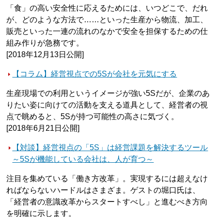
「食」の高い安全性に応えるためには、いつどこで、だれ
が、どのような方法で……といった生産から物流、加工、
販売といった一連の流れのなかで安全を担保するための仕
組み作りが急務です。
[2018年12月13日公開]
【コラム】経営視点での5Sが会社を元気にする
生産現場での利用というイメージが強い5Sだが、企業のあ
りたい姿に向けての活動を支える道具として、経営者の視
点で眺めると、5Sが持つ可能性の高さに気づく。
[2018年6月21日公開]
【対談】経営視点の「5S」は経営課題を解決するツール
～5Sが機能している会社は、人が育つ～
注目を集めている「働き方改革」。実現するには超えなけ
ればならないハードルはさまざま。ゲストの堀口氏は、
「経営者の意識改革からスタートすべし」と進むべき方向
を明確に示します。