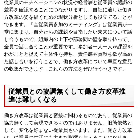
従業員のモチベーションの状況や経営層と従業員の認識の
差異を確認することにつながりますし、自社に適した働き
方改革の姿を描くための現状分析としても役立てることが
できます。「全従業員参加のミーティング」は従業員が一
堂に集まり、自分たちの課題や目指したい未来について話
し合うもので、組織内の上下や部署間の壁を取り払って、
全員で話し合うことが重要です。参加者一人一人が課題を
わがことと捉えて主体性を持ち、責任感や貢献意欲が高め
た話し合いを行うことで、働き方改革について率直な意見
の収集ができます。これらの方法をぜひ行うべきです。
従業員との協調無くして働き方改革推
進は難しくなる
働き方改革は従業員と密接に関わるものであり、従業員の
協力無くして実現できるものではありません。旧態依然と
して、変化を好まない従業員もいます。また、働き方改革
は、従業員の生活にも大きな影響も与えることになりま