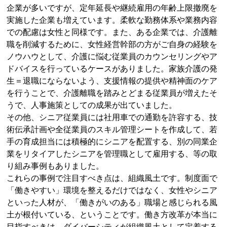
企業が多いですが、定年延長や継続雇用の年齢上限撤廃を
実施した企業も増えています。柔軟な勤務体系や業務内容
での配慮は女性と同様です。また、ある企業では、介護離
職を削減するために、女性経営幹部の方がご自身の経験を
ノウハウとして、介護に悩む従業員のカウンセリングやア
ドバイスを行っているケースがありました。家族介護の発
生＝退職にならないよう、支援情報の提供や精神面のケア
を行うことで、介護離職を踏みとどまる従業員が増えたそ
うで、人事施策としての成果が出ていました。
その他、シニア従業員には社用車での通勤を許容する、技
術伝承計画や全従業員のスキル管理シートを作成して、若
手の育成担当には積極的にシニアを配置する、別の同業企
業をリタイアしたシニアを管理職として雇用する、等の取
り組み事例もありました。
これらの事例で注目すべき点は、組織風土です。制度面で
「働きやすい」環境を整えるだけではなく、女性やシニア
といった人材が、「働きがいのある」職場と感じられる風
土が根付いている、ということです。働き方改革が本当に
目指すべきは、ダイバーシティが組織風土として定着する