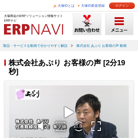
大塚IDとは
大塚ID新規登録
ログイン
大塚商会のERPソリューション情報サイト
ERPナビ
製品・サービスを動画で分かりやすく解説
株式会社 あぷり お客様の声 動画
株式会社あぷり お客様の声 [2分19
秒]