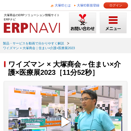
大塚IDとは
大塚ID新規登録
ログイン
大塚商会のERPソリューション情報サイト
ERPナビ
製品・サービスを動画で分かりやすく解説
ワイズマン × 大塚商会｜住まい×介護×医療展2023
ワイズマン × 大塚商会～住まい×介
護×医療展2023［11分52秒］