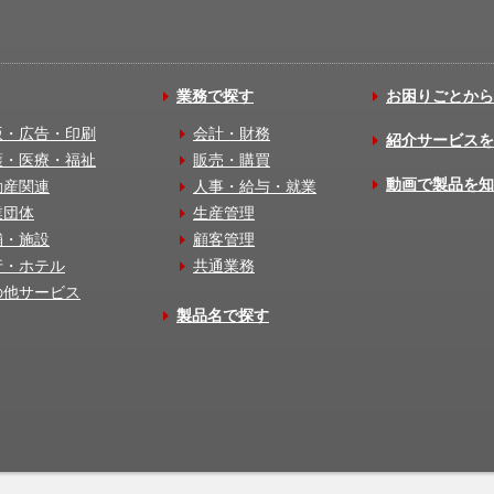
業務で探す
お困りごとから
版・広告・印刷
会計・財務
紹介サービスを
護・医療・福祉
販売・購買
動画で製品を知
動産関連
人事・給与・就業
業団体
生産管理
舗・施設
顧客管理
行・ホテル
共通業務
の他サービス
製品名で探す