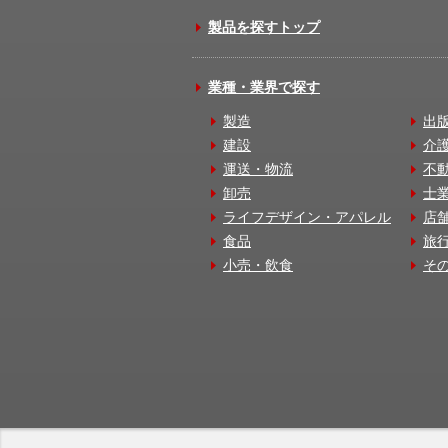
製品を探すトップ
業種・業界で探す
製造
出
建設
介
運送・物流
不
卸売
士
ライフデザイン・アパレル
店
食品
旅
小売・飲食
そ