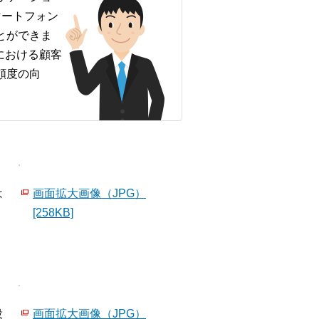
マートフォン
とができま
における顧客
頼度の向
は
画面拡大画像（JPG）
[258KB]
役
画面拡大画像（JPG）