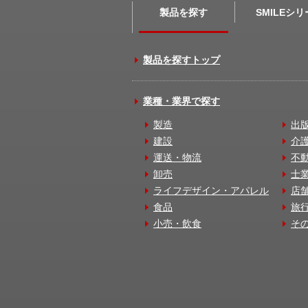
製品を探す
SMILEシ
製品を探すトップ
業種・業界で探す
製造
出
建設
介
運送・物流
不
卸売
士
ライフデザイン・アパレル
店
食品
旅
小売・飲食
そ