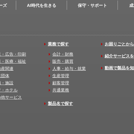
リーズ
AI時代を生きる
保守・サポート
成
業務で探す
お困りごとから
版・広告・印刷
会計・財務
紹介サービスを
護・医療・福祉
販売・購買
動画で製品を知
動産関連
人事・給与・就業
業団体
生産管理
舗・施設
顧客管理
行・ホテル
共通業務
の他サービス
製品名で探す