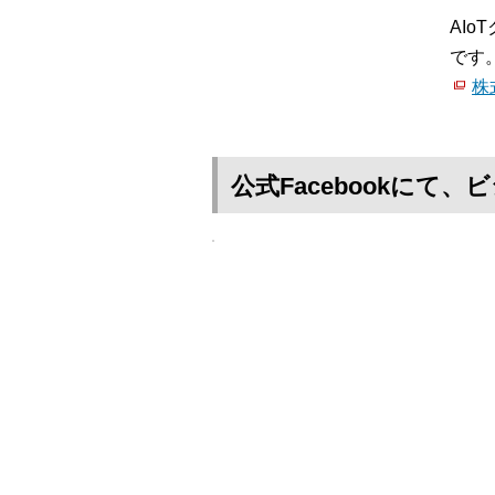
AI
です
株
公式Facebookに