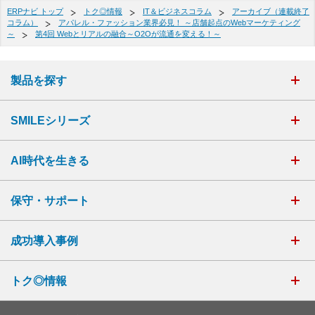
ERPナビ トップ
トク◎情報
IT＆ビジネスコラム
アーカイブ（連載終了
コラム）
アパレル・ファッション業界必見！ ～店舗起点のWebマーケティング
～
第4回 Webとリアルの融合～O2Oが流通を変える！～
製品を探す
SMILEシリーズ
AI時代を生きる
保守・サポート
成功導入事例
トク◎情報