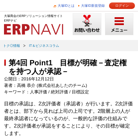
大塚IDとは
大塚ID新規登録
ログイン
大塚商会のERPソリューション情報サイト
ERPナビ
トク◎情報
IT＆ビジネスコラム
第4回 Point1 目標が明確－査定権
を持つ人が承認－
公開日：2016年12月12日
著者：高橋 恭介 (株式会社あしたのチーム)
キーワード：人事評価 / 絶対評価 / 目標設定
目標の承認は、2次評価者（承認者）が行います。2次評価
者とは、部下から見れば上司の上司です。2階層上の人が
最終承認者になっているのが、一般的な評価の仕組みで
す。2次評価者が承認をすることにより、その目標が確定
します。