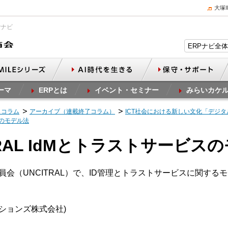
大塚
Pナビ
ーマ
ERPとは
イベント・セミナー
みらいカケ
スコラム
アーカイブ（連載終了コラム）
ICT社会における新しい文化「デジ
ビスのモデル法
ITRAL IdMとトラストサービス
委員会（UNCITRAL）で、ID管理とトラストサービスに関す
ーションズ株式会社)