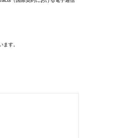
ational Contracts（国際契約における電子通信
）
ています。