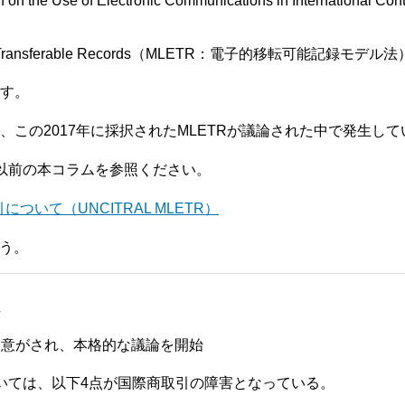
ion on the Use of Electronic Communications in Intern
ronic Transferable Records（MLETR：電子的移転可能記録モデル法
す。
、この2017年に採択されたMLETRが議論された中で発生し
は、以前の本コラムを参照ください。
ついて（UNCITRAL MLETR）
ょう。
始
の合意がされ、本格的な議論を開始
ついては、以下4点が国際商取引の障害となっている。